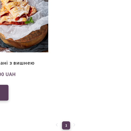
ані з вишнею
00 UAH
1